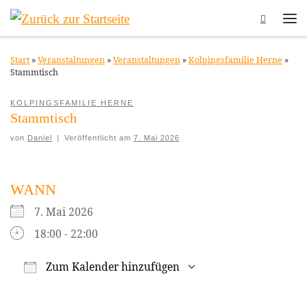
Search
Zum Inhalt springen
Me
Start
»
Veranstaltungen
»
Veranstaltungen
»
Kolpingsfamilie Herne
»
Stammtisch
KOLPINGSFAMILIE HERNE
Stammtisch
von
Daniel
|
Veröffentlicht am
7. Mai 2026
WANN
7. Mai 2026
18:00 - 22:00
Zum Kalender hinzufügen
ICS herunterladen
Google Kalender