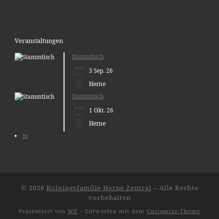
Veranstaltungen
Stammtisch
3 Sep. 26
Herne
Stammtisch
1 Okt. 26
Herne
m
© 2026
Kolpingsfamilie Herne Zentral
– Alle Rechte
vorbehalten
Präsentiert von
WP
– Entworfen mit dem
Customizr-Theme