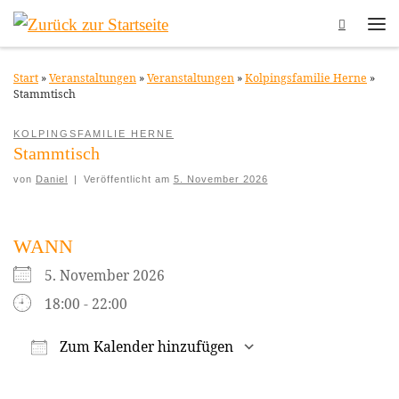
Search
Zum Inhalt springen
Me
Start
»
Veranstaltungen
»
Veranstaltungen
»
Kolpingsfamilie Herne
»
Stammtisch
KOLPINGSFAMILIE HERNE
Stammtisch
von
Daniel
|
Veröffentlicht am
5. November 2026
WANN
5. November 2026
18:00 - 22:00
Zum Kalender hinzufügen
ICS herunterladen
Google Kalender