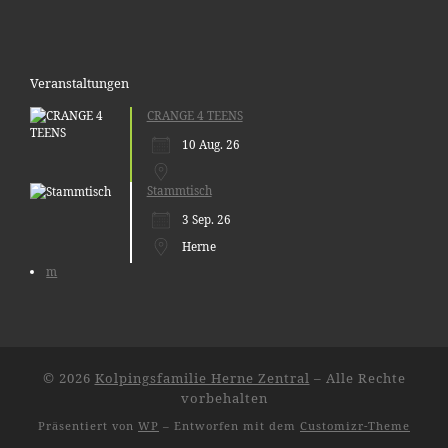
Veranstaltungen
CRANGE 4 TEENS
10 Aug. 26
Stammtisch
3 Sep. 26
Herne
m
© 2026
Kolpingsfamilie Herne Zentral
– Alle Rechte
vorbehalten
Präsentiert von
WP
– Entworfen mit dem
Customizr-Theme