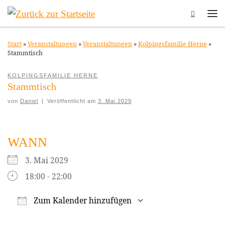
Search
Zum Inhalt springen
Me
Start
»
Veranstaltungen
»
Veranstaltungen
»
Kolpingsfamilie Herne
»
Stammtisch
KOLPINGSFAMILIE HERNE
Stammtisch
von
Daniel
|
Veröffentlicht am
3. Mai 2029
WANN
3. Mai 2029
18:00 - 22:00
Zum Kalender hinzufügen
ICS herunterladen
Google Kalender
iCalendar
Office 365
Outlook Live