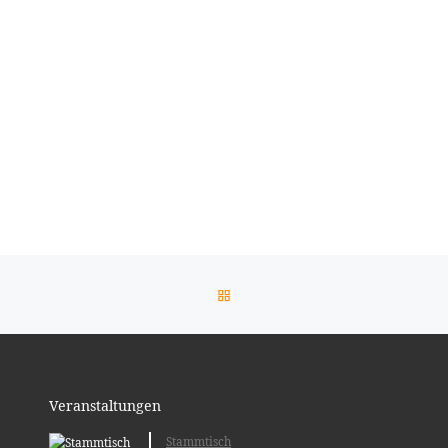
ogle Kalender
iCalendar
ZURÜCK ZUR BEITRAGSLIST
Veranstaltungen
Stammtisch