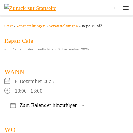
Search
Zum Inhalt springen
Me
Start
»
Veranstaltungen
»
Veranstaltungen
»
Repair Café
Repair Café
von
Daniel
|
Veröffentlicht am
6. Dezember 2025
WANN
6. Dezember 2025
10:00 - 13:00
Zum Kalender hinzufügen
ICS herunterladen
Google Kalender
WO