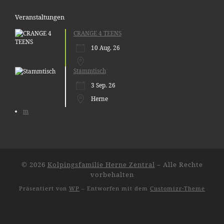
Veranstaltungen
CRANGE 4 TEENS
10 Aug. 26
Stammtisch
3 Sep. 26
Herne
m
© 2026
Kolpingsfamilie Herne Zentral
– Alle Rechte
vorbehalten
Präsentiert von
WP
– Entworfen mit dem
Customizr-Theme