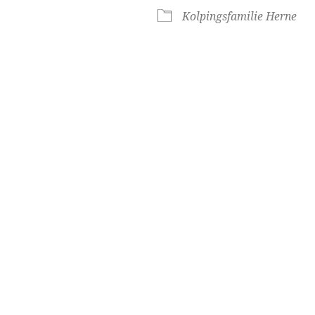
ogle Kalender
iCalendar
Kolpingsfamilie Herne